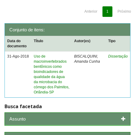
Anterior
1
Próximo
Conjunto de itens:
Data do
Título
Autor(es)
Tipo
documento
31-Ago-2018
Uso de
BISCALQUINI,
Dissertação
macroinvertebrados
Amanda Cunha
bentônicos como
bioindicadores de
qualidade da água
da microbacia do
córrego dos Palmitos,
Orlândia-SP
Busca facetada
Assunto