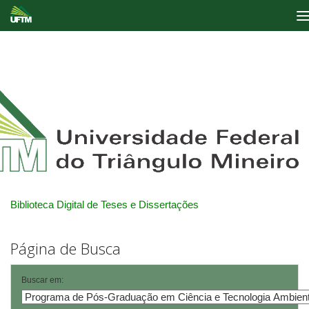
Skip
navigation
Biblioteca Digital de Teses e Dissertações
Página de Busca
Buscar em: