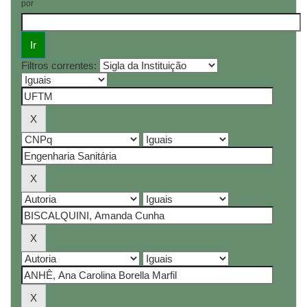
por
Filtros correntes: