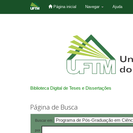
Página inicial
Navegar
Ajuda
Skip
navigation
Biblioteca Digital de Teses e Dissertações
Página de Busca
Buscar em:
por