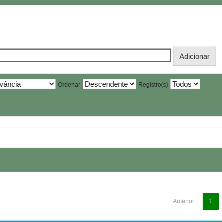
Ordenar
Registro(s)
Anterior
1