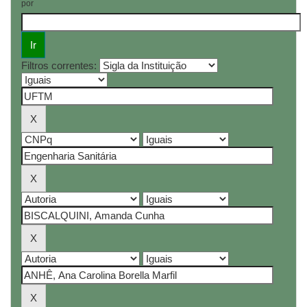
por
Filtros correntes: