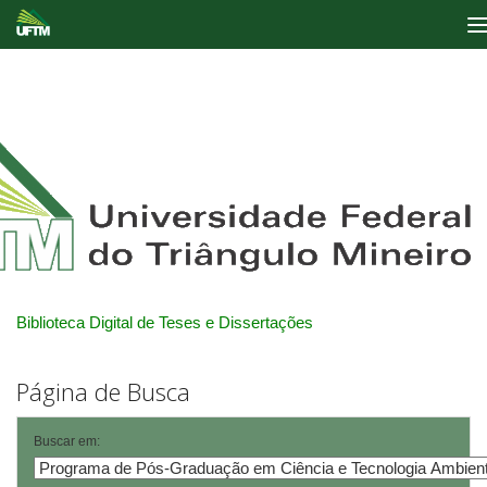
Skip
navigation
Biblioteca Digital de Teses e Dissertações
Página de Busca
Buscar em: