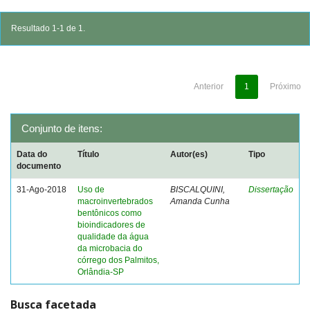
Resultado 1-1 de 1.
Anterior
1
Próximo
Conjunto de itens:
Data do
Título
Autor(es)
Tipo
documento
31-Ago-2018
Uso de
BISCALQUINI,
Dissertação
macroinvertebrados
Amanda Cunha
bentônicos como
bioindicadores de
qualidade da água
da microbacia do
córrego dos Palmitos,
Orlândia-SP
Busca facetada