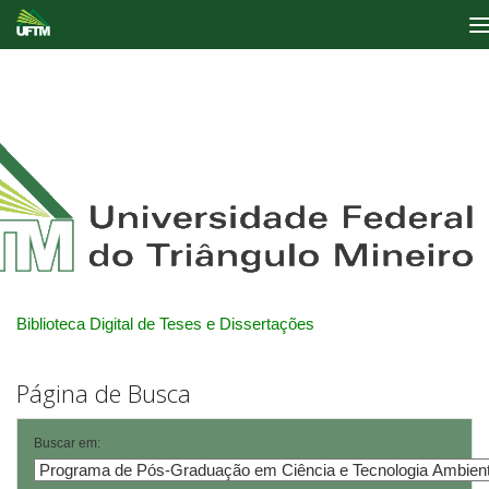
Skip
navigation
Biblioteca Digital de Teses e Dissertações
Página de Busca
Buscar em: