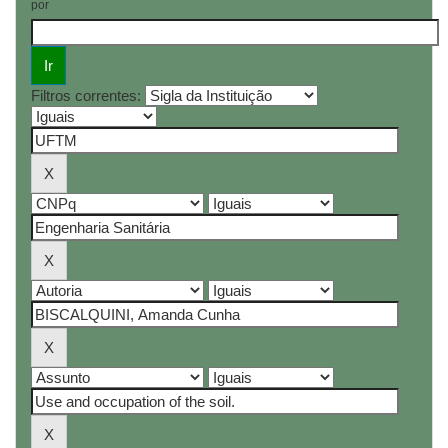
por
Filtros correntes: