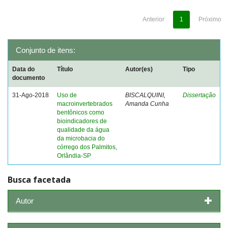
Anterior
1
Próximo
Conjunto de itens:
Data do
Título
Autor(es)
Tipo
documento
31-Ago-2018
Uso de
BISCALQUINI,
Dissertação
macroinvertebrados
Amanda Cunha
bentônicos como
bioindicadores de
qualidade da água
da microbacia do
córrego dos Palmitos,
Orlândia-SP
Busca facetada
Autor