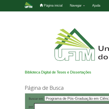
Página inicial
Navegar
Ajuda
Skip
navigation
Biblioteca Digital de Teses e Dissertações
Página de Busca
Buscar em:
por