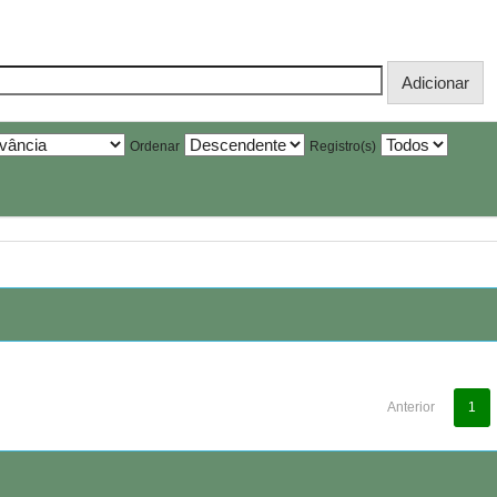
Ordenar
Registro(s)
Anterior
1