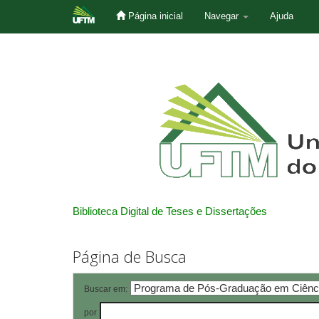
Página inicial
Navegar
Ajuda
Skip
navigation
Biblioteca Digital de Teses e Dissertações
Página de Busca
Buscar em:
por