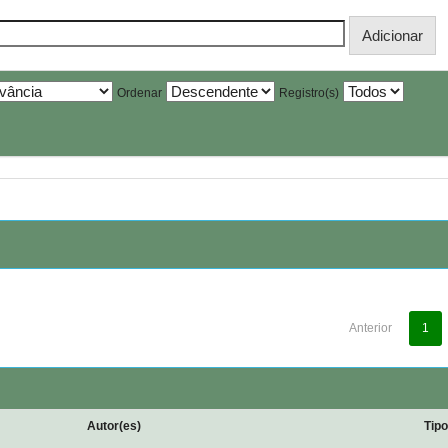
Ordenar
Registro(s)
Anterior
1
Autor(es)
Tip