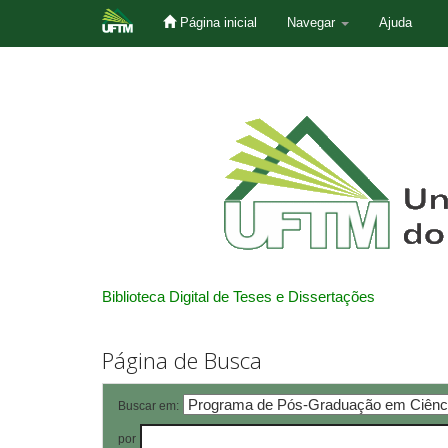
Página inicial
Navegar
Ajuda
Skip
navigation
Biblioteca Digital de Teses e Dissertações
Página de Busca
Buscar em:
por