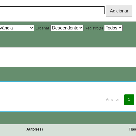
Ordenar
Registro(s)
Anterior
1
Autor(es)
Tip