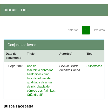
Resultado 1-1 de 1.
Anterior
1
Próximo
Conjunto de itens:
Data do
Título
Autor(es)
Tipo
documento
31-Ago-2018
Uso de
BISCALQUINI,
Dissertação
macroinvertebrados
Amanda Cunha
bentônicos como
bioindicadores de
qualidade da água
da microbacia do
córrego dos Palmitos,
Orlândia-SP
Busca facetada