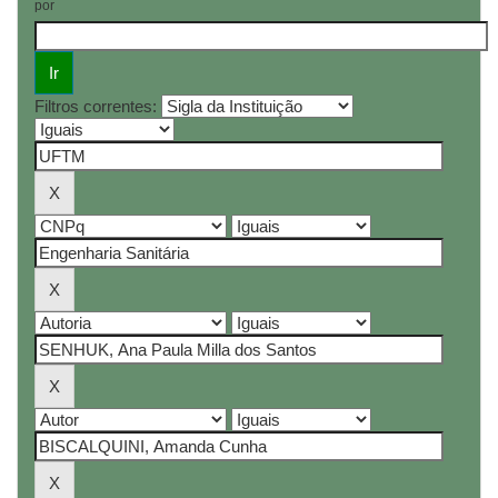
por
Filtros correntes: