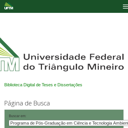
Skip
navigation
Biblioteca Digital de Teses e Dissertações
Página de Busca
Buscar em: