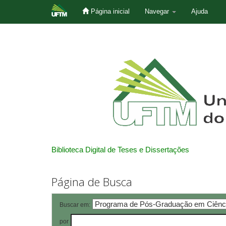
Página inicial
Navegar
Ajuda
Skip
navigation
Biblioteca Digital de Teses e Dissertações
Página de Busca
Buscar em:
por