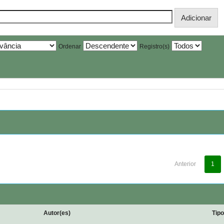
Ordenar
Registro(s)
Anterior
1
Autor(es)
Tip