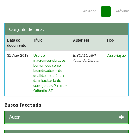
Anterior
1
Próximo
Conjunto de itens:
Data do
Título
Autor(es)
Tipo
documento
31-Ago-2018
Uso de
BISCALQUINI,
Dissertação
macroinvertebrados
Amanda Cunha
bentônicos como
bioindicadores de
qualidade da água
da microbacia do
córrego dos Palmitos,
Orlândia-SP
Busca facetada
Autor