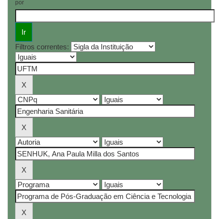
por
Filtros correntes: