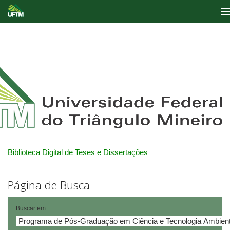
Skip
navigation
Biblioteca Digital de Teses e Dissertações
Página de Busca
Buscar em: