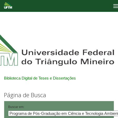
Skip
navigation
Biblioteca Digital de Teses e Dissertações
Página de Busca
Buscar em: