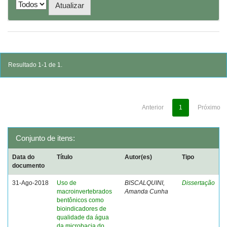
Resultado 1-1 de 1.
Anterior
1
Próximo
Conjunto de itens:
Data do
Título
Autor(es)
Tipo
documento
31-Ago-2018
Uso de
BISCALQUINI,
Dissertação
macroinvertebrados
Amanda Cunha
bentônicos como
bioindicadores de
qualidade da água
da microbacia do