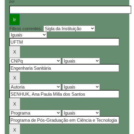
por
Filtros correntes: