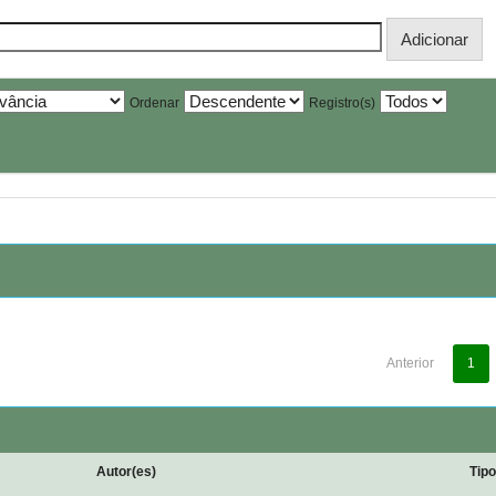
Ordenar
Registro(s)
Anterior
1
Autor(es)
Tip