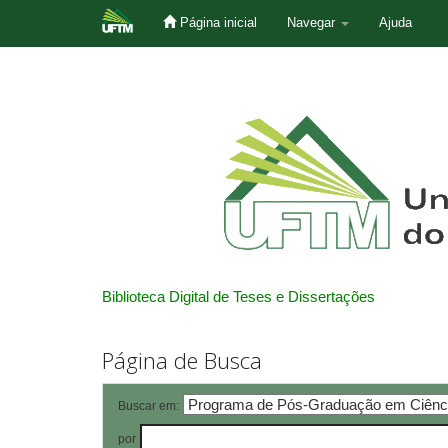
Página inicial
Navegar
Ajuda
Skip
navigation
Biblioteca Digital de Teses e Dissertações
Página de Busca
Buscar em:
por