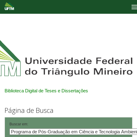
Skip
navigation
Biblioteca Digital de Teses e Dissertações
Página de Busca
Buscar em: