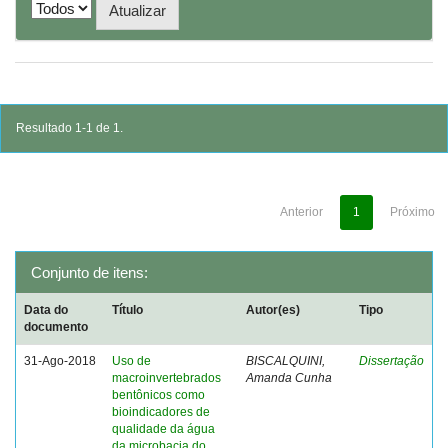
Resultado 1-1 de 1.
Anterior
1
Próximo
Conjunto de itens:
Data do
Título
Autor(es)
Tipo
documento
31-Ago-2018
Uso de
BISCALQUINI,
Dissertação
macroinvertebrados
Amanda Cunha
bentônicos como
bioindicadores de
qualidade da água
da microbacia do