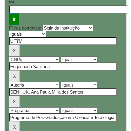
por
Filtros correntes: