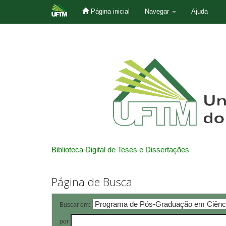
Página inicial
Navegar
Ajuda
Skip
navigation
Biblioteca Digital de Teses e Dissertações
Página de Busca
Buscar em:
por