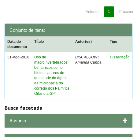
Anterior
1
Próximo
Conjunto de itens:
Data do
Título
Autor(es)
Tipo
documento
31-Ago-2018
Uso de
BISCALQUINI,
Dissertação
macroinvertebrados
Amanda Cunha
bentônicos como
bioindicadores de
qualidade da água
da microbacia do
córrego dos Palmitos,
Orlândia-SP
Busca facetada
Assunto