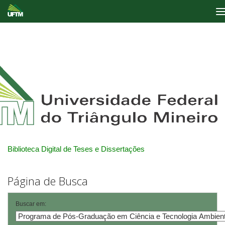
Skip
navigation
Biblioteca Digital de Teses e Dissertações
Página de Busca
Buscar em: