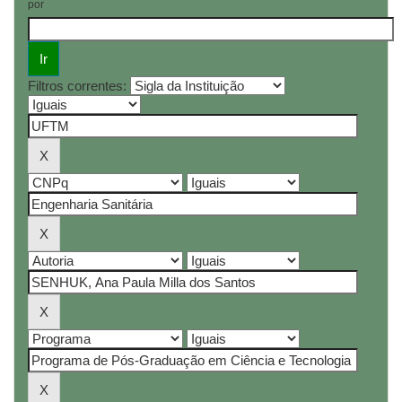
por
Filtros correntes: