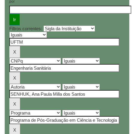
por
Filtros correntes: