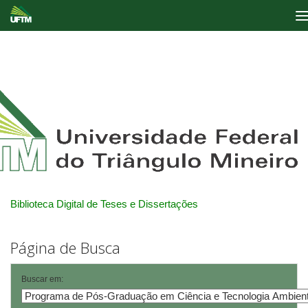
Skip
navigation
Biblioteca Digital de Teses e Dissertações
Página de Busca
Buscar em: