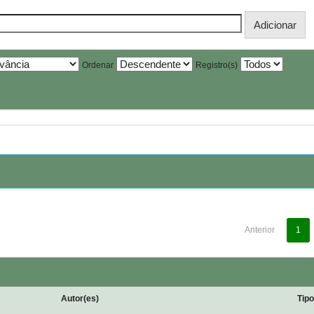
Ordenar
Registro(s)
Anterior
1
Autor(es)
Tip