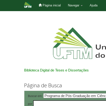
Página inicial
Navegar
Ajuda
Skip
navigation
Biblioteca Digital de Teses e Dissertações
Página de Busca
Buscar em:
por