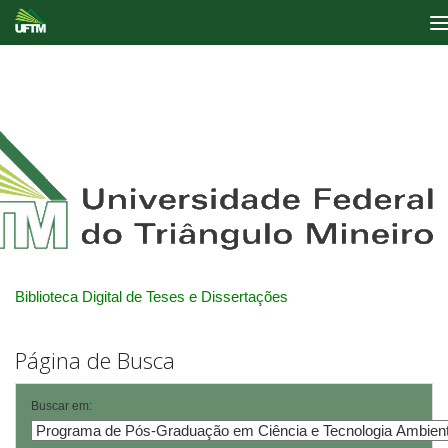
Skip
navigation
Biblioteca Digital de Teses e Dissertações
Página de Busca
Buscar em: