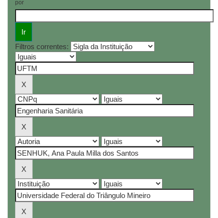
por
Filtros correntes: