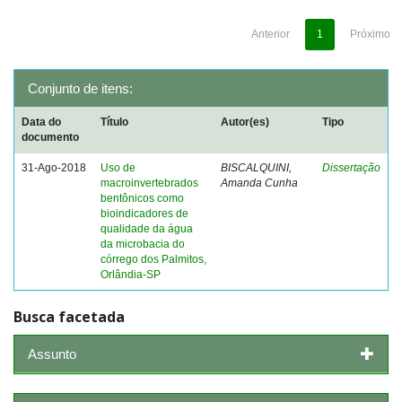
Anterior
1
Próximo
Conjunto de itens:
Data do
Título
Autor(es)
Tipo
documento
31-Ago-2018
Uso de
BISCALQUINI,
Dissertação
macroinvertebrados
Amanda Cunha
bentônicos como
bioindicadores de
qualidade da água
da microbacia do
córrego dos Palmitos,
Orlândia-SP
Busca facetada
Assunto