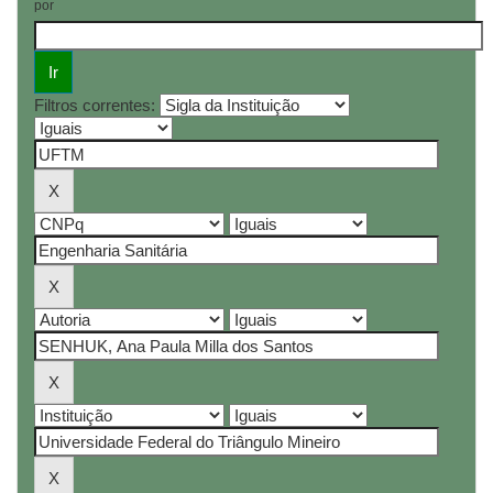
por
Filtros correntes: