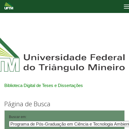
Skip
navigation
Biblioteca Digital de Teses e Dissertações
Página de Busca
Buscar em: