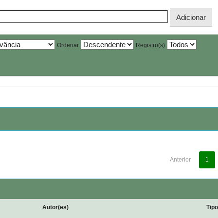
Ordenar
Registro(s)
Anterior
1
Autor(es)
Tip