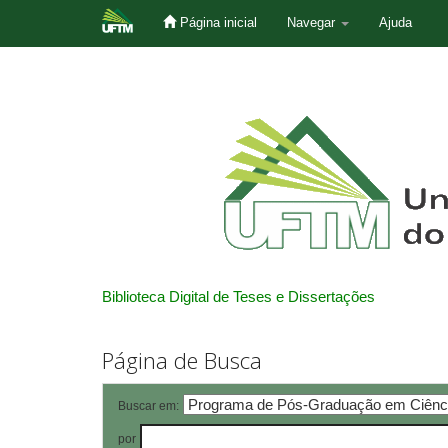
Página inicial
Navegar
Ajuda
Skip
navigation
Biblioteca Digital de Teses e Dissertações
Página de Busca
Buscar em:
por