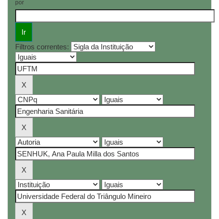
por
Filtros correntes: