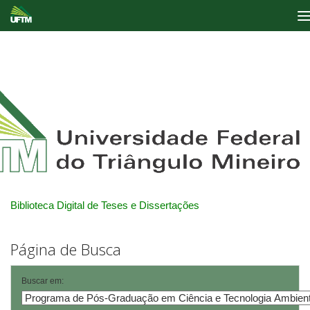
Skip
navigation
Biblioteca Digital de Teses e Dissertações
Página de Busca
Buscar em: