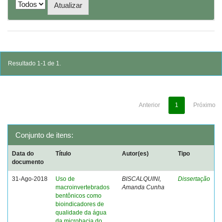
Resultado 1-1 de 1.
Anterior
1
Próximo
Conjunto de itens:
Data do
Título
Autor(es)
Tipo
documento
31-Ago-2018
Uso de
BISCALQUINI,
Dissertação
macroinvertebrados
Amanda Cunha
bentônicos como
bioindicadores de
qualidade da água
da microbacia do