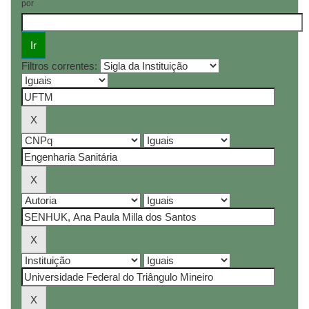
por
Filtros correntes: