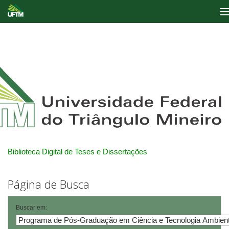
Skip
navigation
Biblioteca Digital de Teses e Dissertações
Página de Busca
Buscar em: