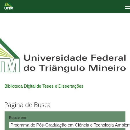
Skip
navigation
Biblioteca Digital de Teses e Dissertações
Página de Busca
Buscar em: