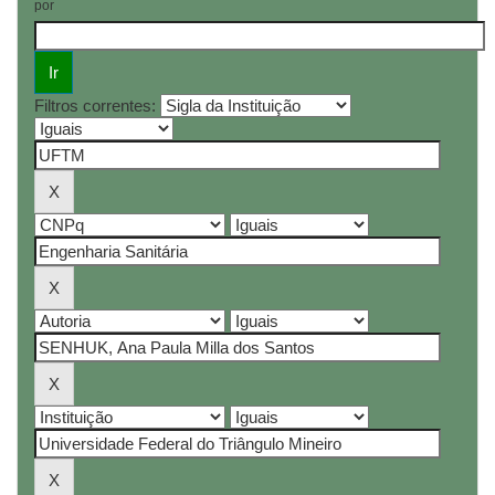
por
Filtros correntes: