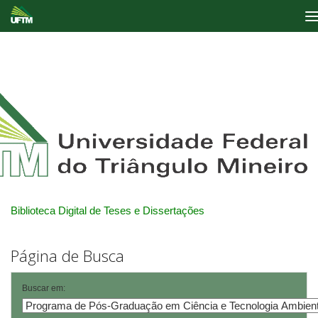
Skip
navigation
Biblioteca Digital de Teses e Dissertações
Página de Busca
Buscar em: