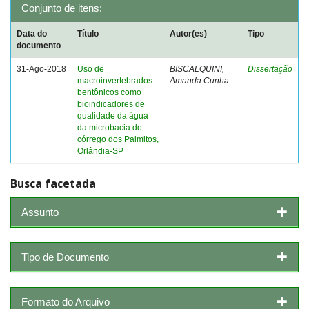
Conjunto de itens:
Data do
Título
Autor(es)
Tipo
documento
31-Ago-2018
Uso de
BISCALQUINI,
Dissertação
macroinvertebrados
Amanda Cunha
bentônicos como
bioindicadores de
qualidade da água
da microbacia do
córrego dos Palmitos,
Orlândia-SP
Busca facetada
Assunto
Tipo de Documento
Formato do Arquivo