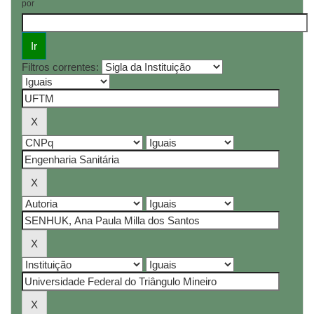
por
Filtros correntes: