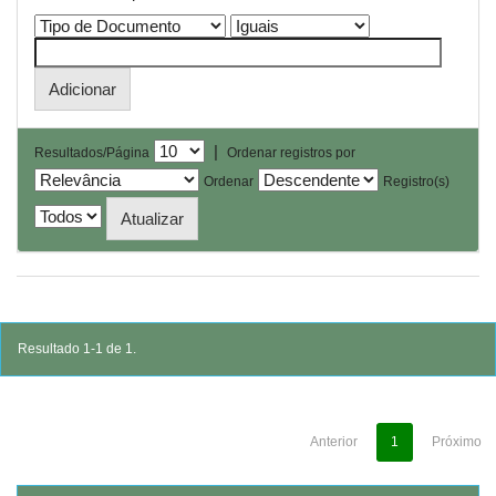
|
Resultados/Página
Ordenar registros por
Ordenar
Registro(s)
Resultado 1-1 de 1.
Anterior
1
Próximo