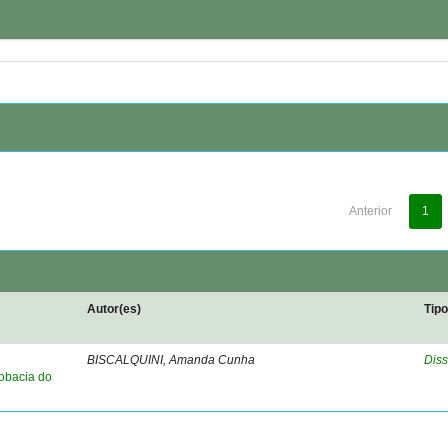
Anterior
1
Autor(es)
Tip
BISCALQUINI, Amanda Cunha
Diss
robacia do