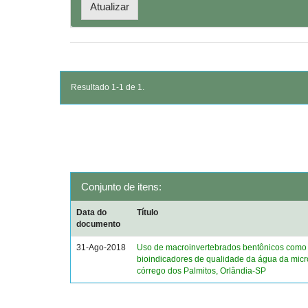
Resultado 1-1 de 1.
Conjunto de itens:
Data do
Título
documento
31-Ago-2018
Uso de macroinvertebrados bentônicos como
bioindicadores de qualidade da água da mic
córrego dos Palmitos, Orlândia-SP