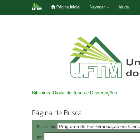
Página inicial
Navegar
Ajuda
Skip
navigation
Biblioteca Digital de Teses e Dissertações
Página de Busca
Buscar em:
por