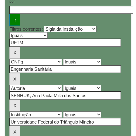
por
Filtros correntes: