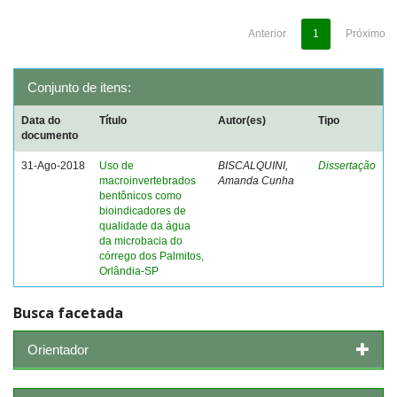
Anterior
1
Próximo
Conjunto de itens:
Data do
Título
Autor(es)
Tipo
documento
31-Ago-2018
Uso de
BISCALQUINI,
Dissertação
macroinvertebrados
Amanda Cunha
bentônicos como
bioindicadores de
qualidade da água
da microbacia do
córrego dos Palmitos,
Orlândia-SP
Busca facetada
Orientador