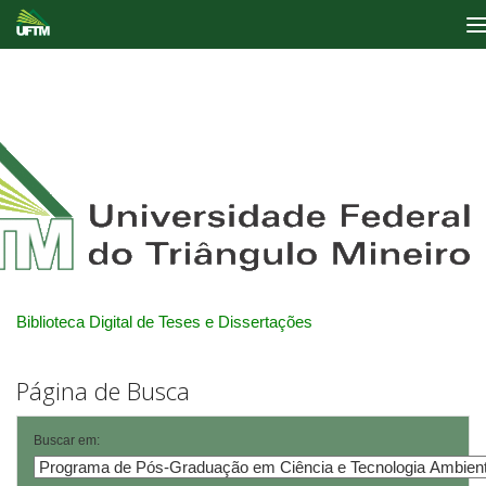
Skip
navigation
Biblioteca Digital de Teses e Dissertações
Página de Busca
Buscar em: