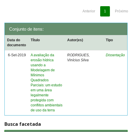
Anterior
1
Próximo
Conjunto de itens:
Data do
Título
Autor(es)
Tipo
documento
6-Set-2019
A avaliação da
RODRIGUES,
Dissertação
erosão hídrica
Vinícius Silva
usando a
Modelagem de
Mínimos
Quadrados
Parciais: um estudo
em uma área
legalmente
protegida com
conflitos ambientais
de uso da terra
Busca facetada