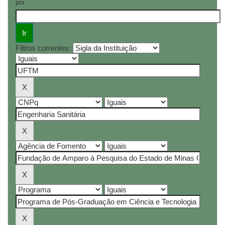
por
Filtros correntes: