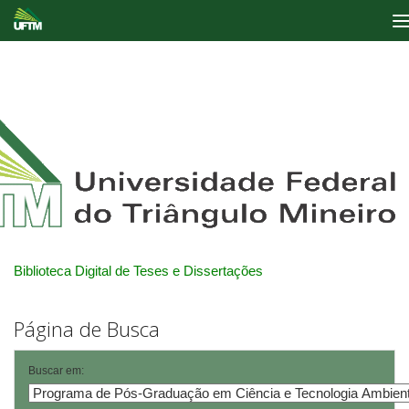
Skip
navigation
Biblioteca Digital de Teses e Dissertações
Página de Busca
Buscar em: