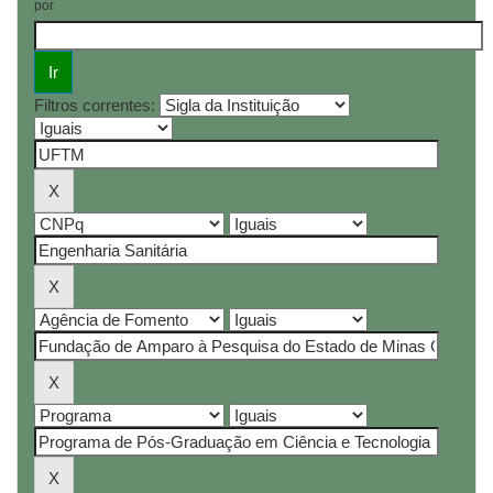
por
Filtros correntes: