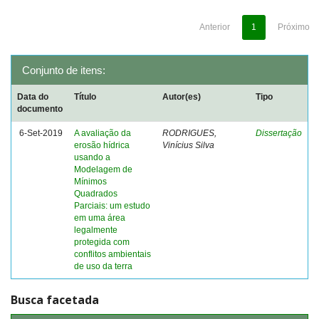
Anterior
1
Próximo
Conjunto de itens:
Data do
Título
Autor(es)
Tipo
documento
6-Set-2019
A avaliação da
RODRIGUES,
Dissertação
erosão hídrica
Vinícius Silva
usando a
Modelagem de
Mínimos
Quadrados
Parciais: um estudo
em uma área
legalmente
protegida com
conflitos ambientais
de uso da terra
Busca facetada