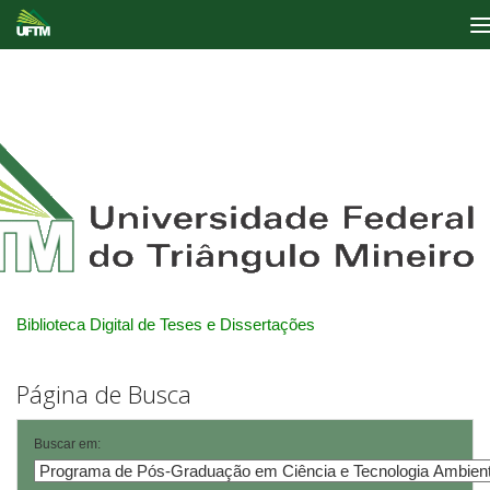
Skip
navigation
Biblioteca Digital de Teses e Dissertações
Página de Busca
Buscar em: