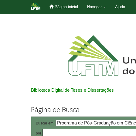
Página inicial
Navegar
Ajuda
Skip
navigation
Biblioteca Digital de Teses e Dissertações
Página de Busca
Buscar em:
por