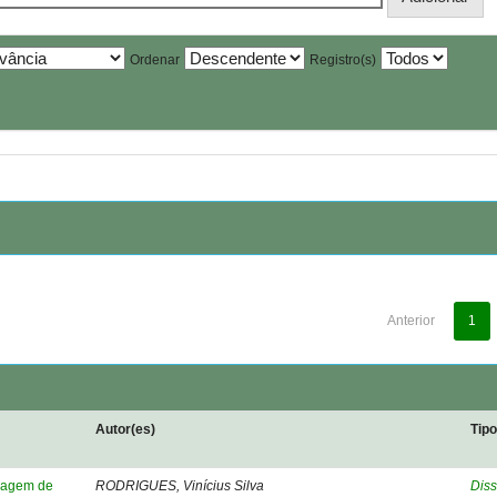
Ordenar
Registro(s)
Anterior
1
Autor(es)
Tip
elagem de
RODRIGUES, Vinícius Silva
Diss