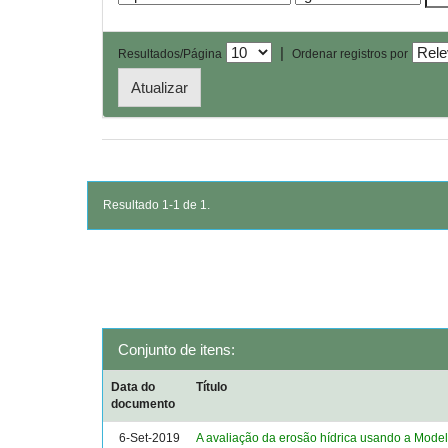
|
Resultados/Página
Ordenar registros por
Resultado 1-1 de 1.
Conjunto de itens:
Data do
Título
documento
6-Set-2019
A avaliação da erosão hídrica usando a Mod