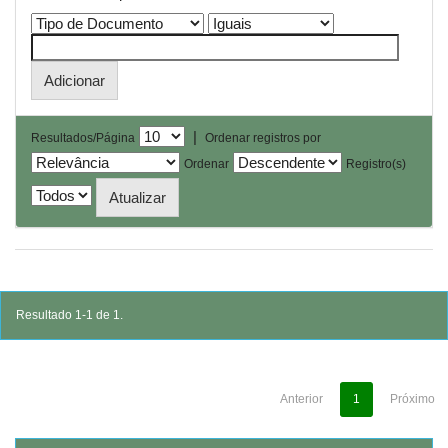
|
Resultados/Página
Ordenar registros por
Ordenar
Registro(s)
Resultado 1-1 de 1.
Anterior
1
Próximo