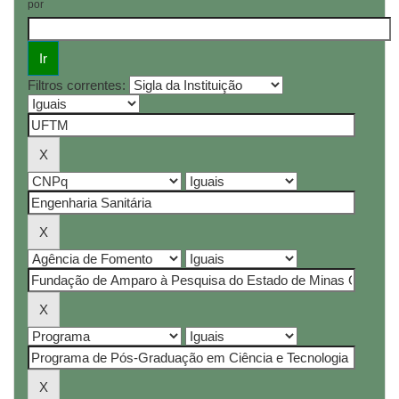
por
Filtros correntes: