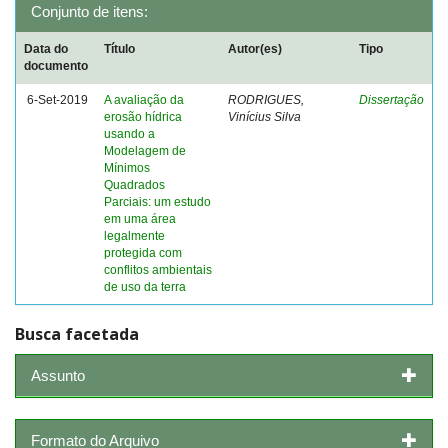
Conjunto de itens:
Data do
Título
Autor(es)
Tipo
documento
6-Set-2019
A avaliação da
RODRIGUES,
Dissertação
erosão hídrica
Vinícius Silva
usando a
Modelagem de
Mínimos
Quadrados
Parciais: um estudo
em uma área
legalmente
protegida com
conflitos ambientais
de uso da terra
Busca facetada
Assunto
Formato do Arquivo