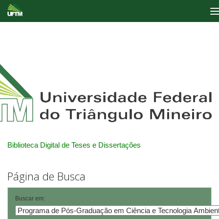
Skip
navigation
Biblioteca Digital de Teses e Dissertações
Página de Busca
Buscar em: