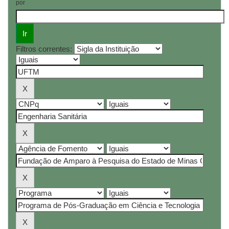
por
Filtros correntes: