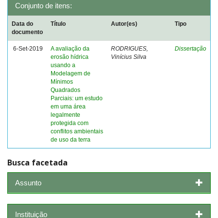
Conjunto de itens:
Data do
Título
Autor(es)
Tipo
documento
6-Set-2019
A avaliação da
RODRIGUES,
Dissertação
erosão hídrica
Vinícius Silva
usando a
Modelagem de
Mínimos
Quadrados
Parciais: um estudo
em uma área
legalmente
protegida com
conflitos ambientais
de uso da terra
Busca facetada
Assunto
Instituição