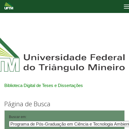
Skip
navigation
Biblioteca Digital de Teses e Dissertações
Página de Busca
Buscar em: