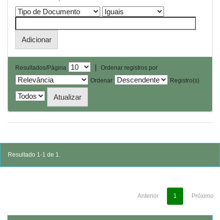
|
Resultados/Página
Ordenar registros por
Ordenar
Registro(s)
Resultado 1-1 de 1.
Anterior
1
Próximo