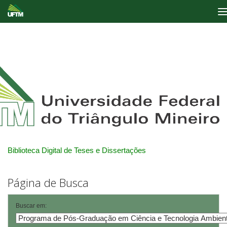
Skip
navigation
Biblioteca Digital de Teses e Dissertações
Página de Busca
Buscar em: