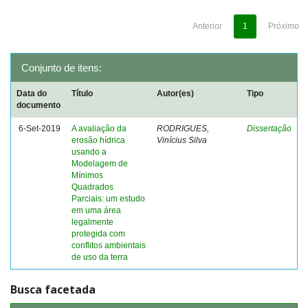
Anterior
1
Próximo
Conjunto de itens:
Data do
Título
Autor(es)
Tipo
documento
6-Set-2019
A avaliação da
RODRIGUES,
Dissertação
erosão hídrica
Vinícius Silva
usando a
Modelagem de
Mínimos
Quadrados
Parciais: um estudo
em uma área
legalmente
protegida com
conflitos ambientais
de uso da terra
Busca facetada