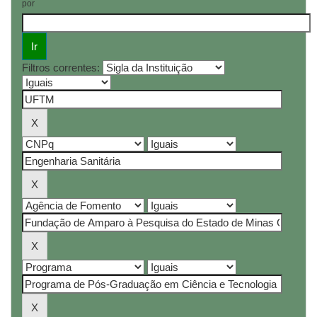
por
Filtros correntes: