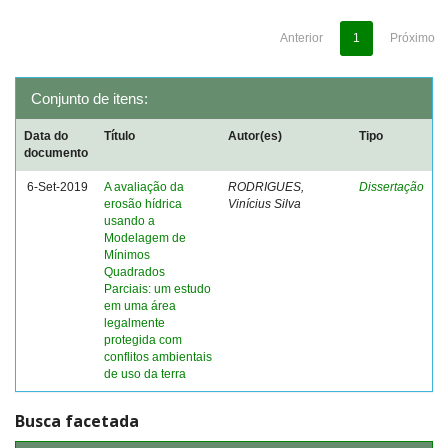
Anterior
1
Próximo
Conjunto de itens:
Data do
Título
Autor(es)
Tipo
documento
6-Set-2019
A avaliação da
RODRIGUES,
Dissertação
erosão hídrica
Vinícius Silva
usando a
Modelagem de
Mínimos
Quadrados
Parciais: um estudo
em uma área
legalmente
protegida com
conflitos ambientais
de uso da terra
Busca facetada