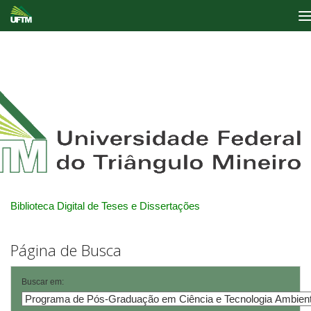
Skip
navigation
Biblioteca Digital de Teses e Dissertações
Página de Busca
Buscar em: