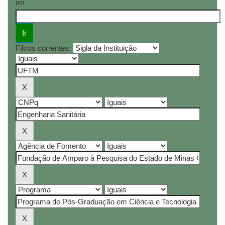
por
Filtros correntes: