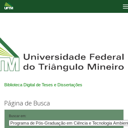
Skip
navigation
Biblioteca Digital de Teses e Dissertações
Página de Busca
Buscar em: