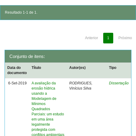
Resultado 1-1 de 1.
Anterior
1
Próximo
Conjunto de itens:
Data do
Título
Autor(es)
Tipo
documento
6-Set-2019
A avaliação da
RODRIGUES,
Dissertação
erosão hídrica
Vinícius Silva
usando a
Modelagem de
Mínimos
Quadrados
Parciais: um estudo
em uma área
legalmente
protegida com
conflitos ambientais