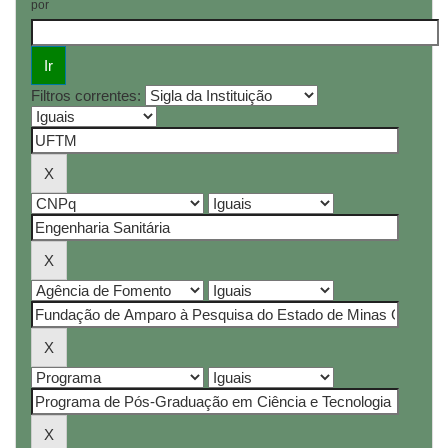
por
Filtros correntes: