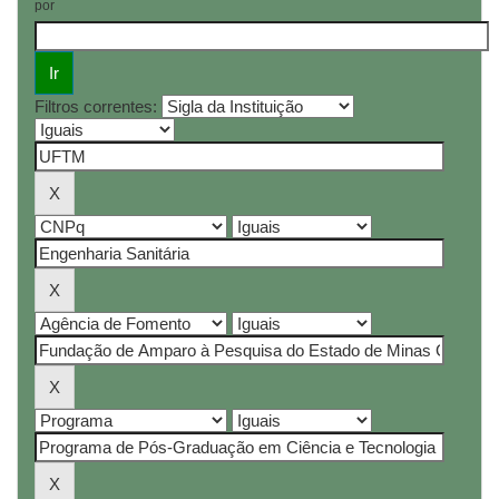
por
Filtros correntes: