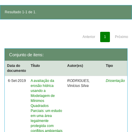
Resultado 1-1 de 1.
Anterior
1
Próximo
Conjunto de itens:
Data do
Título
Autor(es)
Tipo
documento
6-Set-2019
A avaliação da
RODRIGUES,
Dissertação
erosão hídrica
Vinícius Silva
usando a
Modelagem de
Mínimos
Quadrados
Parciais: um estudo
em uma área
legalmente
protegida com
conflitos ambientais