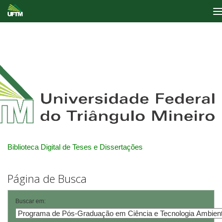
Skip
navigation
Biblioteca Digital de Teses e Dissertações
Página de Busca
Buscar em: