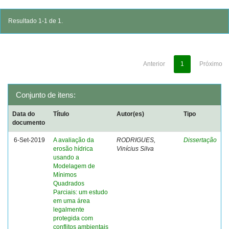
Resultado 1-1 de 1.
Anterior
1
Próximo
Conjunto de itens:
Data do
Título
Autor(es)
Tipo
documento
6-Set-2019
A avaliação da
RODRIGUES,
Dissertação
erosão hídrica
Vinícius Silva
usando a
Modelagem de
Mínimos
Quadrados
Parciais: um estudo
em uma área
legalmente
protegida com
conflitos ambientais