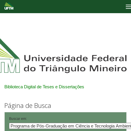
Skip
navigation
Biblioteca Digital de Teses e Dissertações
Página de Busca
Buscar em: