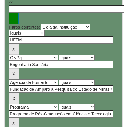
por
Filtros correntes: