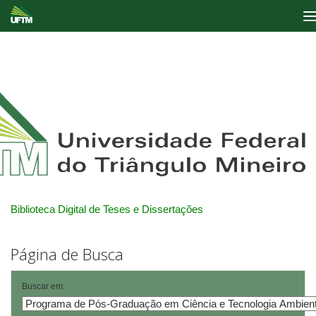
Skip
navigation
Biblioteca Digital de Teses e Dissertações
Página de Busca
Buscar em: