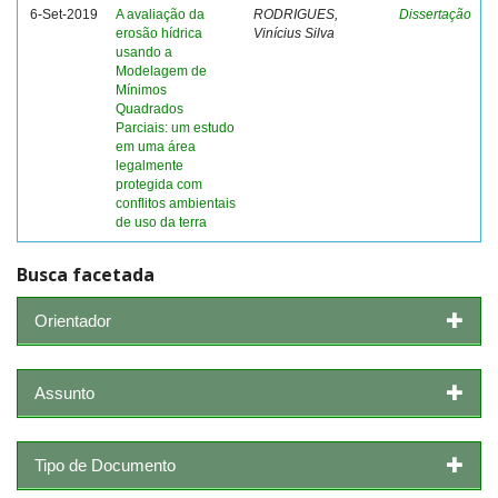
6-Set-2019
A avaliação da
RODRIGUES,
Dissertação
erosão hídrica
Vinícius Silva
usando a
Modelagem de
Mínimos
Quadrados
Parciais: um estudo
em uma área
legalmente
protegida com
conflitos ambientais
de uso da terra
Busca facetada
Orientador
Assunto
Tipo de Documento