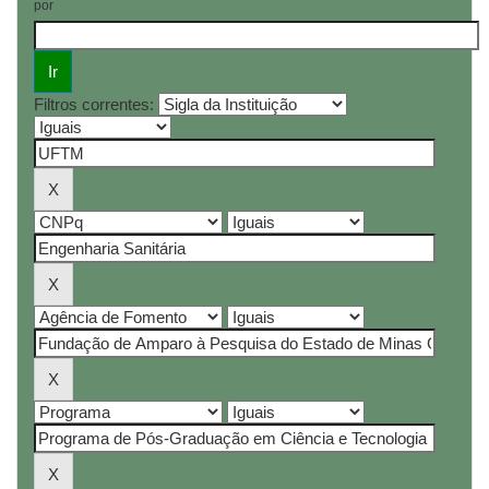
por
Filtros correntes: