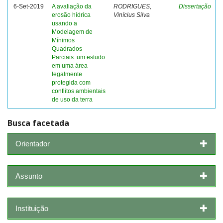
6-Set-2019
A avaliação da
RODRIGUES,
Dissertação
erosão hídrica
Vinícius Silva
usando a
Modelagem de
Mínimos
Quadrados
Parciais: um estudo
em uma área
legalmente
protegida com
conflitos ambientais
de uso da terra
Busca facetada
Orientador
Assunto
Instituição