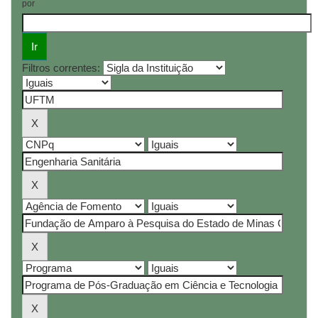
por
Filtros correntes: