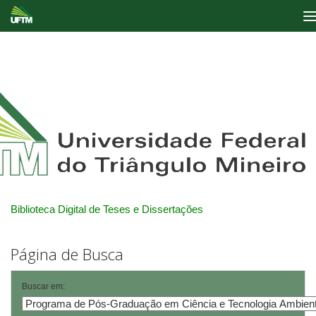
Skip
navigation
Biblioteca Digital de Teses e Dissertações
Página de Busca
Buscar em: