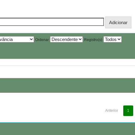
Ordenar
Registro(s)
Anterior
1