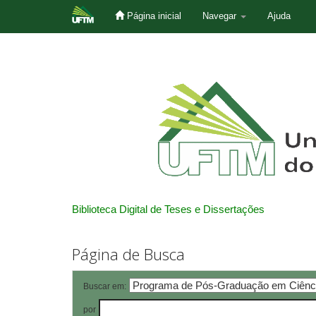
Página inicial
Navegar
Ajuda
Skip
navigation
Biblioteca Digital de Teses e Dissertações
Página de Busca
Buscar em:
por