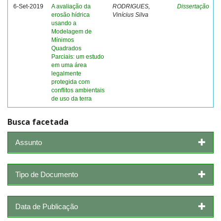
6-Set-2019
A avaliação da
RODRIGUES,
Dissertação
erosão hídrica
Vinícius Silva
usando a
Modelagem de
Mínimos
Quadrados
Parciais: um estudo
em uma área
legalmente
protegida com
conflitos ambientais
de uso da terra
Busca facetada
Assunto
Tipo de Documento
Data de Publicação