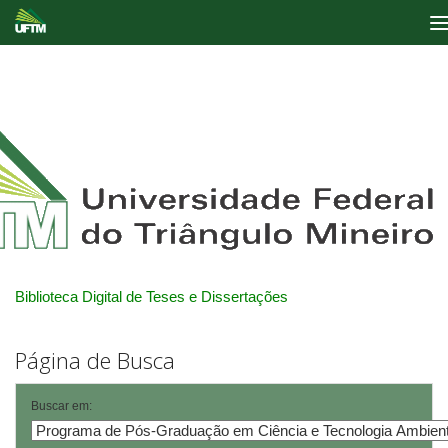
Skip
navigation
Biblioteca Digital de Teses e Dissertações
Página de Busca
Buscar em: