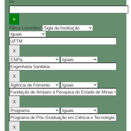
por
Filtros correntes: