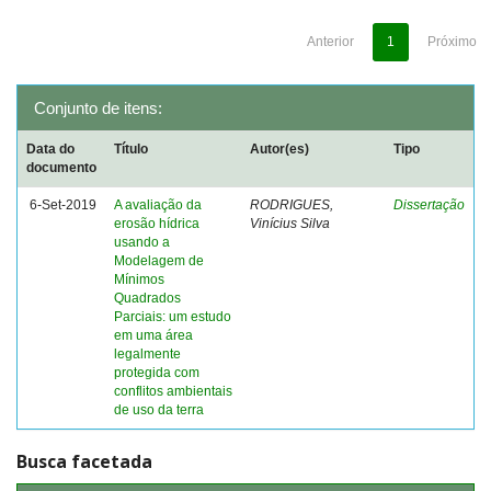
Anterior
1
Próximo
Conjunto de itens:
Data do
Título
Autor(es)
Tipo
documento
6-Set-2019
A avaliação da
RODRIGUES,
Dissertação
erosão hídrica
Vinícius Silva
usando a
Modelagem de
Mínimos
Quadrados
Parciais: um estudo
em uma área
legalmente
protegida com
conflitos ambientais
de uso da terra
Busca facetada