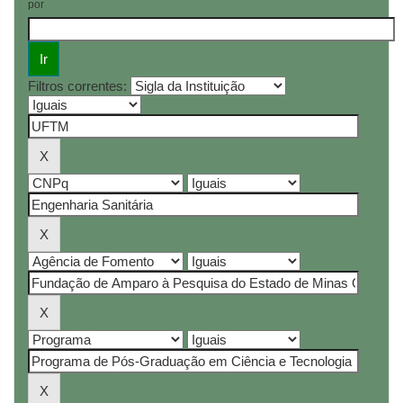
por
Filtros correntes: