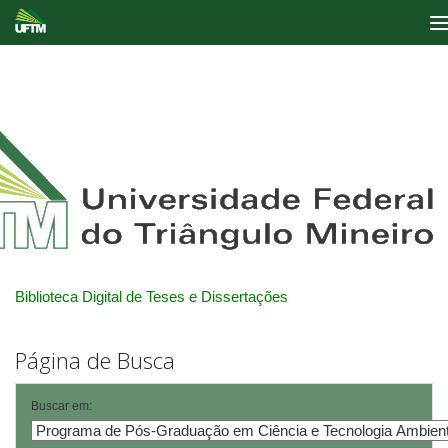
Skip
navigation
Biblioteca Digital de Teses e Dissertações
Página de Busca
Buscar em: