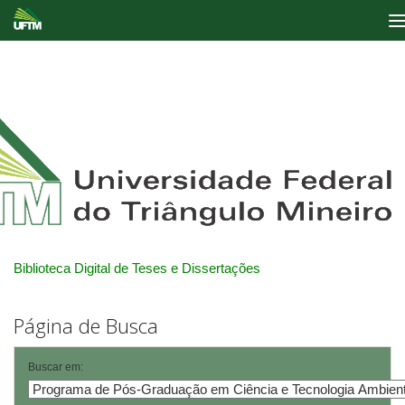
Skip
navigation
Biblioteca Digital de Teses e Dissertações
Página de Busca
Buscar em: