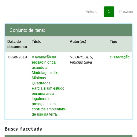
Anterior
1
Próximo
Conjunto de itens:
Data do
Título
Autor(es)
Tipo
documento
6-Set-2019
A avaliação da
RODRIGUES,
Dissertação
erosão hídrica
Vinícius Silva
usando a
Modelagem de
Mínimos
Quadrados
Parciais: um estudo
em uma área
legalmente
protegida com
conflitos ambientais
de uso da terra
Busca facetada