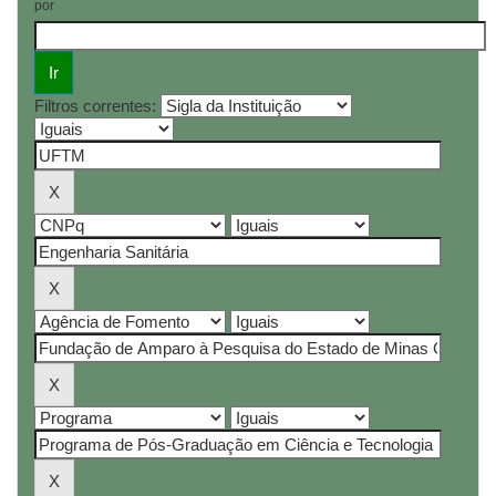
por
Filtros correntes: