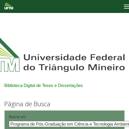
Skip
navigation
Biblioteca Digital de Teses e Dissertações
Página de Busca
Buscar em: