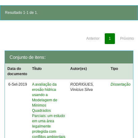
Resultado 1-1 de 1.
Anterior
1
Próximo
Conjunto de itens:
Data do
Título
Autor(es)
Tipo
documento
6-Set-2019
A avaliação da
RODRIGUES,
Dissertação
erosão hídrica
Vinícius Silva
usando a
Modelagem de
Mínimos
Quadrados
Parciais: um estudo
em uma área
legalmente
protegida com
conflitos ambientais