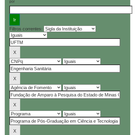
por
Filtros correntes: