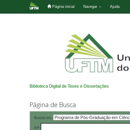
Página inicial
Navegar
Ajuda
Skip
navigation
Biblioteca Digital de Teses e Dissertações
Página de Busca
Buscar em:
por