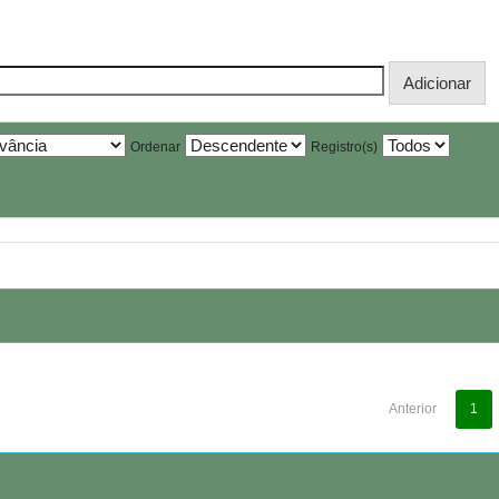
Ordenar
Registro(s)
Anterior
1