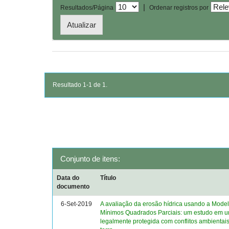
|
Resultados/Página
Ordenar registros por
Resultado 1-1 de 1.
Conjunto de itens:
Data do
Título
documento
6-Set-2019
A avaliação da erosão hídrica usando a Mod
Mínimos Quadrados Parciais: um estudo em 
legalmente protegida com conflitos ambientai