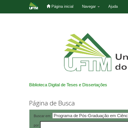
Página inicial
Navegar
Ajuda
Skip
navigation
Biblioteca Digital de Teses e Dissertações
Página de Busca
Buscar em:
por