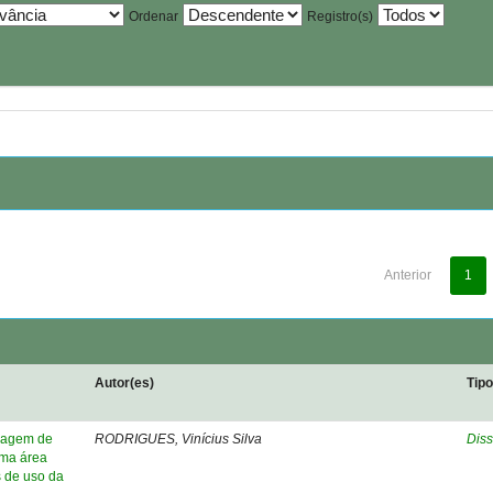
Ordenar
Registro(s)
Anterior
1
Autor(es)
Tip
elagem de
RODRIGUES, Vinícius Silva
Diss
uma área
s de uso da