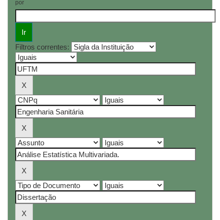
por
Filtros correntes: