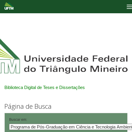
Skip
navigation
Biblioteca Digital de Teses e Dissertações
Página de Busca
Buscar em: