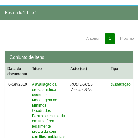
Resultado 1-1 de 1.
Anterior
1
Próximo
Conjunto de itens:
Data do
Título
Autor(es)
Tipo
documento
6-Set-2019
A avaliação da
RODRIGUES,
Dissertação
erosão hídrica
Vinícius Silva
usando a
Modelagem de
Mínimos
Quadrados
Parciais: um estudo
em uma área
legalmente
protegida com
conflitos ambientais