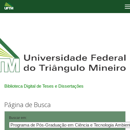
Skip
navigation
Biblioteca Digital de Teses e Dissertações
Página de Busca
Buscar em: