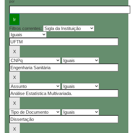
por
Filtros correntes: