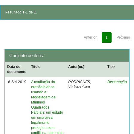
Resultado 1-1 de 1.
Anterior
1
Próximo
Conjunto de itens:
Data do
Título
Autor(es)
Tipo
documento
6-Set-2019
A avaliação da
RODRIGUES,
Dissertação
erosão hídrica
Vinícius Silva
usando a
Modelagem de
Mínimos
Quadrados
Parciais: um estudo
em uma área
legalmente
protegida com
conflitos ambientais