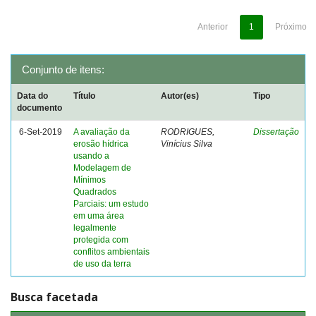
Anterior
1
Próximo
Conjunto de itens:
Data do
Título
Autor(es)
Tipo
documento
6-Set-2019
A avaliação da
RODRIGUES,
Dissertação
erosão hídrica
Vinícius Silva
usando a
Modelagem de
Mínimos
Quadrados
Parciais: um estudo
em uma área
legalmente
protegida com
conflitos ambientais
de uso da terra
Busca facetada