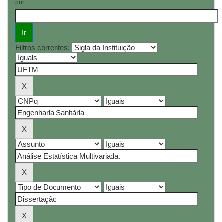
por
Filtros correntes: