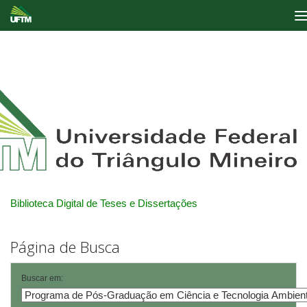
Skip
navigation
Biblioteca Digital de Teses e Dissertações
Página de Busca
Buscar em: