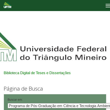
Skip
navigation
Biblioteca Digital de Teses e Dissertações
Página de Busca
Buscar em: