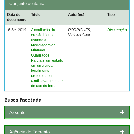
Conjunto de itens:
Data do
Título
Autor(es)
Tipo
documento
6-Set-2019
A avaliação da
RODRIGUES,
Dissertação
erosão hídrica
Vinícius Silva
usando a
Modelagem de
Mínimos
Quadrados
Parciais: um estudo
em uma área
legalmente
protegida com
conflitos ambientais
de uso da terra
Busca facetada
Assunto
Agência de Fomento