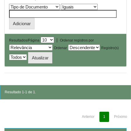
|
Resultados/Página
Ordenar registros por
Ordenar
Registro(s)
Resultado 1-1 de 1.
Anterior
1
Próximo