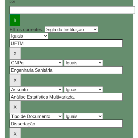
por
Filtros correntes: