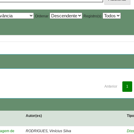
Ordenar
Registro(s)
Anterior
1
Autor(es)
Tip
elagem de
RODRIGUES, Vinícius Silva
Diss