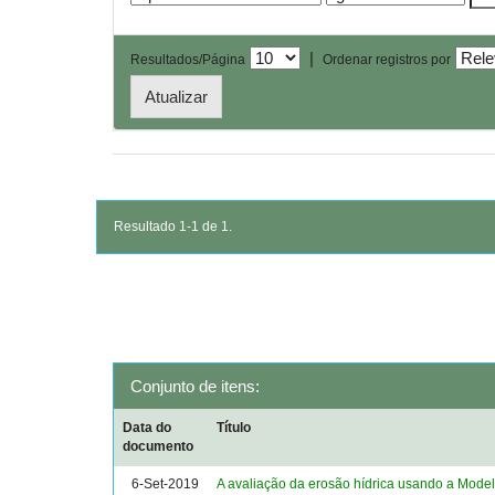
|
Resultados/Página
Ordenar registros por
Resultado 1-1 de 1.
Conjunto de itens:
Data do
Título
documento
6-Set-2019
A avaliação da erosão hídrica usando a Mod