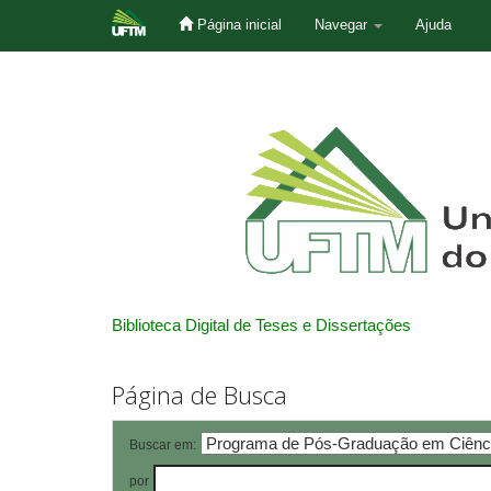
Página inicial
Navegar
Ajuda
Skip
navigation
Biblioteca Digital de Teses e Dissertações
Página de Busca
Buscar em:
por